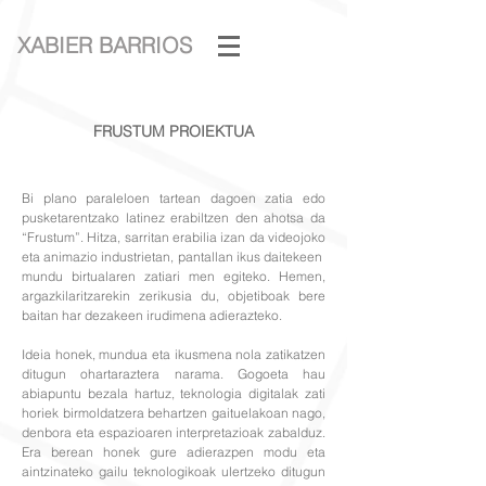
XABIER BARRIOS
FRUSTUM PROIEKTUA
Bi plano paraleloen tartean dagoen zatia edo
pusketarentzako latinez erabiltzen den ahotsa da
“Frustum”. Hitza, sarritan erabilia izan da videojoko
eta animazio industrietan, pantallan ikus daitekeen
mundu birtualaren zatiari men egiteko. Hemen,
argazkilaritzarekin zerikusia du, objetiboak bere
baitan har dezakeen irudimena adierazteko.
Ideia honek, mundua eta ikusmena nola zatikatzen
ditugun ohartaraztera narama. Gogoeta hau
abiapuntu bezala hartuz, teknologia digitalak zati
horiek birmoldatzera behartzen gaituelakoan nago,
denbora eta espazioaren interpretazioak zabalduz.
Era berean honek gure adierazpen modu eta
aintzinateko gailu teknologikoak ulertzeko ditugun