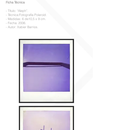
Ficha Técnica
- Título: “Aleph”.
- Técnica:Fotografía Polaroid.
- Medidas: 6 de10,5 x 9 cm.
- Fecha: 2006.
- Autor: Xabier Barrios.