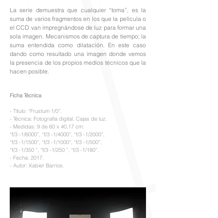
La serie demuestra que cualquier “toma”, es la
suma de varios fragmentos en los que la película o
el CCD van impregnándose de luz para formar una
sola imagen. Mecanismos de captura de tiempo; la
suma entendida como dilatación. En este caso
dando como resultado una imagen donde vemos
la presencia de los propios medios técnicos que la
hacen posible.
Ficha Técnica
- Título: “Frustum 1/0”.
- Técnica: Fotografía digital. Cajas de luz.
- Medidas: 9 de 60 x 40,17 cm:
“f/3 -1/6000”, “f/3 -1/4000”, “f/3 -1/2000”,
“f/3 -1/1500”, “f/3 -1/1000”, “f/3 -1/500”,
“f/3 -1/350 ”, “f/3 -1/250 ”, “f/3 -1/180”.
- Fecha: 2017.
- Autor: Xabier Barrios.