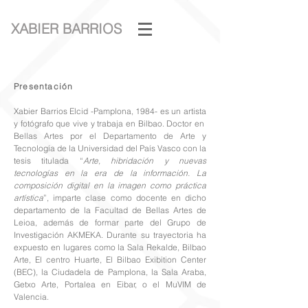
XABIER BARRIOS
Presentación
Xabier Barrios Elcid -Pamplona, 1984- es un artista
y fotógrafo que vive y trabaja en Bilbao. Doctor en
Bellas Artes por el Departamento de Arte y
Tecnología de la Universidad del País Vasco con la
tesis titulada “
Arte, hibridación y nuevas
tecnologías en la era de la información. La
composición digital en la imagen como práctica
artística
”, imparte clase como docente en dicho
departamento de la Facultad de Bellas Artes de
Leioa, además de formar parte del Grupo de
Investigación AKMEKA. Durante su trayectoria ha
expuesto en lugares como la Sala Rekalde, Bilbao
Arte, El centro Huarte, El Bilbao Exibition Center
(BEC), la Ciudadela de Pamplona, la Sala Araba,
Getxo Arte, Portalea en Eibar, o el MuVIM de
Valencia.